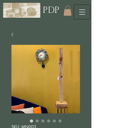
PDP
SKU: MN003