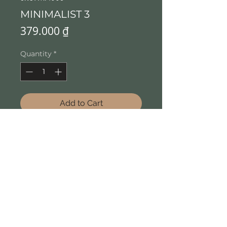
MINIMALIST 3
Price
379.000 ₫
Quantity
*
Add to Cart
Vật liệu gỗ, thiết kế tối giản
Đồng hồ quả lắc treo tường
hay để bàn
Size 100x9cm (hoặc tùy theo
ý thích)
© 2019 by P D P