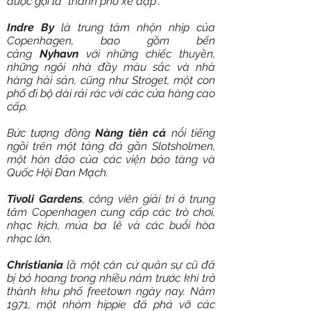
được gọi là "thành phố xe đạp".
Indre By
là trung tâm nhộn nhịp của
Copenhagen, bao gồm bến
cảng
Nyhavn
với những chiếc thuyền,
những ngôi nhà đầy màu sắc và nhà
hàng hải sản, cũng như Stroget, một con
phố đi bộ dài rải rác với các cửa hàng cao
cấp.
Bức tượng đồng
Nàng tiên cá
nổi tiếng
ngồi trên một tảng đá gần Slotsholmen,
một hòn đảo của các viện bảo tàng và
Quốc Hội Đan Mạch.
Tivoli Gardens
, công viên giải trí ở trung
tâm Copenhagen cung cấp các trò chơi,
nhạc kịch, múa ba lê và các buổi hòa
nhạc lớn.
Christiania
lầ một căn cứ quân sự cũ đã
bị bỏ hoang trong nhiều năm trước khi trở
thành khu phố freetown ngày nay. Năm
1971, một nhóm hippie đã phá vỡ các