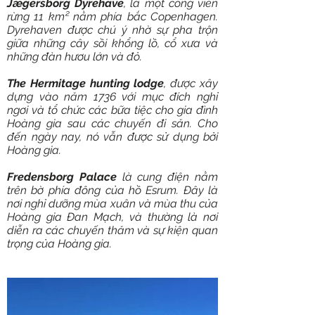
Jægersborg Dyrehave
, là một công viên
rừng 11 km² nằm phía bắc Copenhagen.
Dyrehaven được chú ý nhờ sự pha trộn
giữa những cây sồi khổng lồ, cổ xưa và
những đàn hươu lớn và đỏ.
The Hermitage hunting lodge
, được xây
dựng vào năm 1736 với mục đích nghỉ
ngơi và tổ chức các bữa tiệc cho gia đình
Hoàng gia sau các chuyến đi săn. Cho
đến ngày nay, nó vẫn được sử dụng bởi
Hoàng gia.
Fredensborg Palace
là cung điện nằm
trên bờ phía đông của hồ Esrum. Đây là
nơi nghỉ dưỡng mùa xuân và mùa thu của
Hoàng gia Đan Mạch, và thường là nơi
diễn ra các chuyến thăm và sự kiện quan
trọng của Hoàng gia.