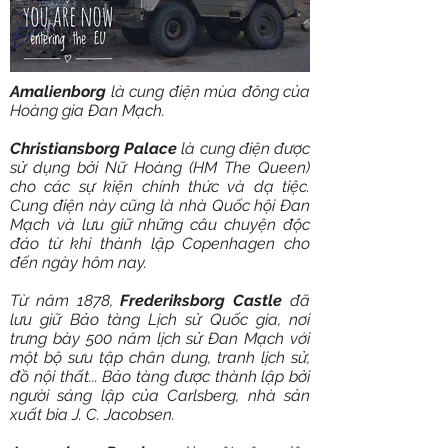
Amalienborg
là cung điện mùa đông của
Hoàng gia Đan Mạch.
Christiansborg Palace
là cung điện được
sử dụng bởi Nữ Hoàng (HM The Queen)
cho các sự kiện chính thức và dạ tiệc.
Cung điện này cũng là nhà Quốc hội Đan
Mạch và lưu giữ những câu chuyện độc
đáo từ khi thành lập Copenhagen cho
đến ngày hôm nay.
Từ năm 1878,
Frederiksborg Castle
đã
lưu giữ Bảo tàng Lịch sử Quốc gia, nơi
trưng bày 500 năm lịch sử Đan Mạch với
một bộ sưu tập chân dung, tranh lịch sử,
đồ nội thất... Bảo tàng được thành lập bởi
người sáng lập của Carlsberg, nhà sản
xuất bia J. C. Jacobsen.