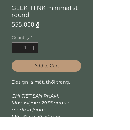
GEEKTHINK minimalist
round
Price
555.000 ₫
Quantity
*
Add to Cart
Design lạ mắt, thời trang.
CHI TIẾT SẢN PHẨM:
Máy: Miyota 2036 quartz
made in japan
Mặt đồng hồ: 40mm
Độ dày: 9.6mm