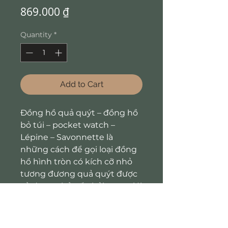
Price
869.000 ₫
Quantity
*
Add to Cart
Đồng hồ quả quýt – đồng hồ
bỏ túi – pocket watch –
Lépine – Savonnette là
những cách để gọi loại đồng
hồ hình tròn có kích cỡ nhỏ
tương đương quả quýt được
sử dụng chủ yếu bởi nam giới
(ở Âu-Mỹ) ra đời vào thế kỷ 16
và trở nên phổ biến trong
thời gian rất dài từ thế kỷ 17